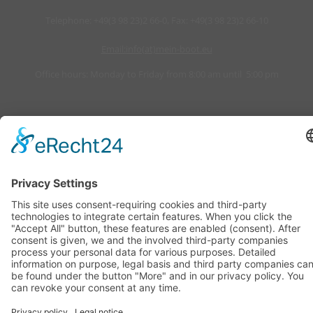
Telephone: +49(3 98 23)2 66-0, Fax: +49(3 98 23)2 66-10
Email:info(at)mein-boot.eu
Office hours: Monday to Friday from 8:00 am until 5:00 pm
Teilen
Imprint
Privacy Policy