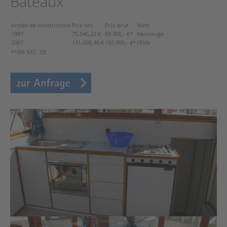
Bateaux
Année de construction
Prix net
Prix brut
Nom
1997
75.546,22 €
89.900,- €*
Neunauge
2007
131.008,40 €
155.900,- €*
Hilde
*19% VAT. DE