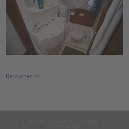
Retourner >>
KUHNLE-TOURS GmbH, Marinastraße 1, Hafendorf Müritz, D-17248
Rechlin (Müritz)