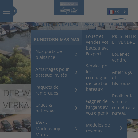
FR
ACHETER UN BATEAU
AFFRÉTER
VENDRE
Construction
Louez et
PRESENTER
RUNDTÖRN-MARINAS
neuve
vendez votre
ET VENDRE
bateau avec
Nos ports de
l'expert
Bateaux
Louer et
plaisance
d'occasion
vendre
Service pour
Amarrages pour
les
Bateaux
Amarrage
bateaux invités
compagnies
d'occasion
et
de location de
hivernage
Paquets de
bateaux
DER WEG ZUM ERFOLGREICHEN
Bateaux de sport
remorques
d'occasion
Réaliser la
Gagner de
vente et
VERKAUF
Grues &
l'argent avec
remettre le
Acheter un
nettoyage
votre péniche
bateau
ponton / un
bateau ponton
AWN-
Modèles de
Marinashop
revenus
Müritz