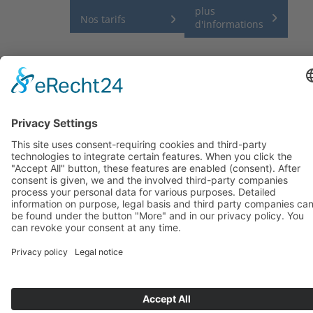
plus
Nos tarifs
d'informations
KUHNLE-TOURS GmbH, Marinastraße 1, Hafendorf Müritz, D-17248
Rechlin (Müritz)
Telephone: +49(3 98 23)2 66-0, Fax: +49(3 98 23)2 66-10
Email:info(at)mein-boot.eu
Office hours: Monday to Friday from 8:00 am until 5:00 pm
Teilen
Imprint
Privacy Policy